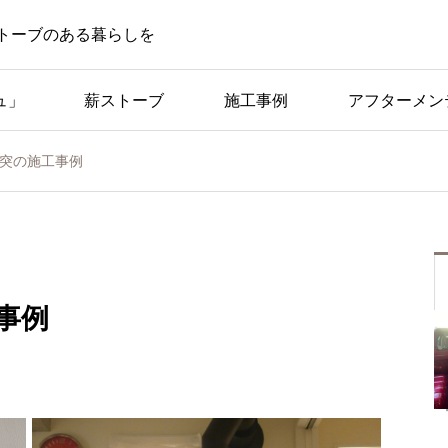
トーブのある暮らしを
ュ」
薪ストーブ
施工事例
アフターメン
煙突の施工事例
施工事例
炉台
ランドルフ・2方壁レン
事例
ガ炉台の施工事例
事例