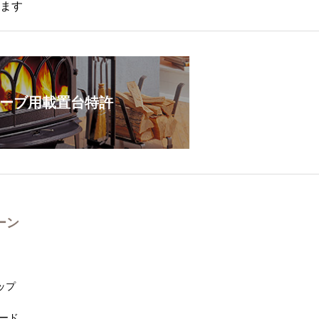
ます
ーブ用載置台特許
ーン
ョップ
ガード