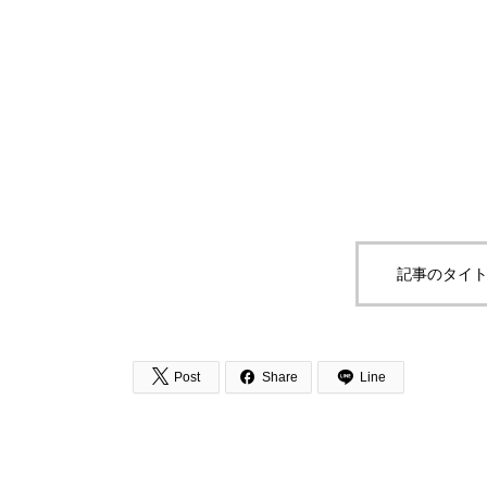
記事のタイト


Post
Share
Line