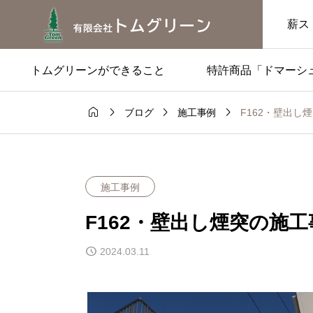
薪ス
トムグリーンができること
特許商品「ドマーシ




F162・壁出し
ブログ
施工事例
施工事例

出し煙突の施
エンライト・レンガ
（壁面のみ）の施工
施工事例
F162・壁出し煙突の施工
2024.03.11