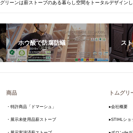
グリーンは薪ストーブのある暮らし空間をトータルデザインし
ホウ酸で防腐防蟻
スト
商品
トムグリ
・特許商品「ドマーシュ」
▸会社概要
・展示未使用品薪ストーブ
▸STIHLシ
・展示実演済薪ストーブ
▸ポロンde